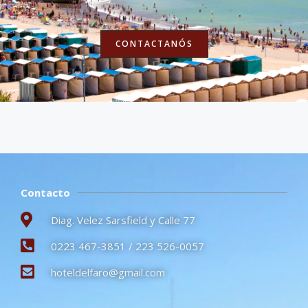
CONTACTANÓS
Contacto
Diag. Velez Sarsfield y Calle 77
0223 467-3851 / 223 526-0057
hoteldelfaro@gmail.com